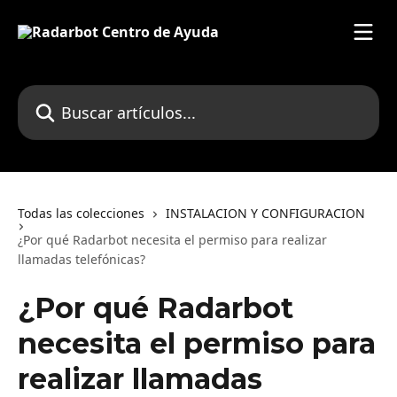
Ir al contenido principal
Buscar artículos...
Todas las colecciones
INSTALACION Y CONFIGURACION
¿Por qué Radarbot necesita el permiso para realizar
llamadas telefónicas?
¿Por qué Radarbot
necesita el permiso para
realizar llamadas