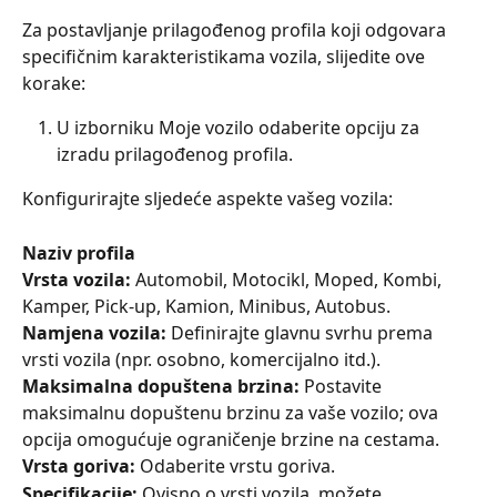
Za postavljanje prilagođenog profila koji odgovara 
specifičnim karakteristikama vozila, slijedite ove 
korake:
U izborniku Moje vozilo odaberite opciju za 
izradu prilagođenog profila.
Konfigurirajte sljedeće aspekte vašeg vozila:
Naziv profila
Vrsta vozila:
 Automobil, Motocikl, Moped, Kombi, 
Kamper, Pick-up, Kamion, Minibus, Autobus.
Namjena vozila:
 Definirajte glavnu svrhu prema 
vrsti vozila (npr. osobno, komercijalno itd.).
Maksimalna dopuštena brzina:
 Postavite 
maksimalnu dopuštenu brzinu za vaše vozilo; ova 
opcija omogućuje ograničenje brzine na cestama.
Vrsta goriva:
 Odaberite vrstu goriva.
Specifikacije:
 Ovisno o vrsti vozila, možete 