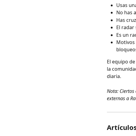
Usas una
No has a
Has cruz
El radar
Es un ra
Motivos 
bloqueos
El equipo de
la comunidad
diaria.
Nota: Ciertos
externas a Ra
Artículo