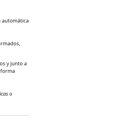
ón automática
 armados, 
s y junto a 
 forma 
cas o 