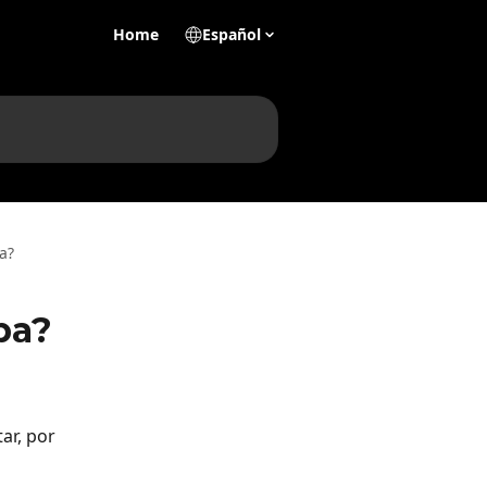
Home
Español
a?
pa?
ar, por 